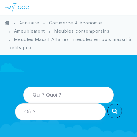
Annuaire
Commerce & économie
Ameublement
Meubles contemporains
Meubles Massif Affaires : meubles en bois massif à
petits prix